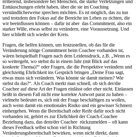
irritierend, insbesondere bei Menschen, die starke Verletzungen und
Enttäuschungen erlebt haben, über die sie im Coaching
verständlicherweise sprechen möchten. Es ist möglich, das zu tun
und trotzdem den Fokus auf die Bereiche im Leben zu richten, die
wir beeinflussen können – dafür ist aber das Commitment, also ein
starker Wille, etwas selbst zu verändern, eine Voraussetzung. Und
hier schließt sich wieder der Kreis.
Fragen, die helfen können, um festzustellen, ob das für die
Veränderung nötige Commitment beim Coachee vorhanden ist,
wären beispielhaft Fragen nach dem Leidensdruck, z.B. „Wenn es
so weitergeht, wo stehst du in einem Jahr (mit Blick auf das
konkrete Thema)?“ oder Fragen, die die Perspektive verändern und
gleichzeitig Ehrlichkeit ins Gespräch bringen „Deine Frau sagt,
etwas muss sich verändern. Was könnte sie damit meinen? Wie
siehst du das?“. Als Coach merkt man schnell, ob sich der/die
Coachee auf diese Art der Fragen einlässt oder eher nicht. Einlassen
heißt in diesem Fall nicht eine korrekte Antwort parat zu haben –
vielmehr bedeutet es, sich mit der Frage beschäftigen zu wollen,
auch wenn damit ein emotionales Risiko und ein gewisser Schmerz
einhergehen. Wenn die Bereitschaft oder Reife dafür noch nicht
vorhanden ist, gehört es zur Ehrlichkeit der Coach-Coachee
Beziehung dazu, das dem/der Coachee rückzumelden – oft kann
dieses Feedback selbst schon viel in Richtung
Veränderungsbereitschaft bewirken, wenn nicht direkt, dann