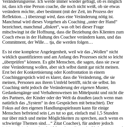
Veränderungsreise. Ich werde immer wieder gefragt, ob es möglich
ist, dass ich eine Person coache, die noch nicht weiß, ob sie etwas
verändern
möchte
, aber bestimmt (mit der Zeit, im Prozess der
Reflektion…) überzeugt
wird
, dass eine Veränderung nötig ist.
Manchmal wird dieses Vorgehen als Coaching „unter der Hand“
bezeichnet, manchmal „diskret“, was oft bei dieser Frage
mitschwingt ist die Hoffnung, dass die Beziehung des Klienten zum
Coach etwas in der Haltung des Coachee verändern kann, und das
Commitment, der Wille… tja, die werden folgen…
Es ist eine komplexe Angelegenheit, weil wir das „Wollen“ nicht
wirklich quantifizieren und am Anfang des Prozesses nicht so leicht
„überprüfen“ können. Es gibt Menschen, die sagen, dass sie zwar
eine Veränderung wollen, aber sich selbst damit gar nicht meinen.
Erst bei der Konkretisierung oder Konfrontation in einem
Coachinggespräch wird es klarer, dass die Veränderung, die sie
meinen, Personen aus ihrem Umfeld betrifft, nicht sie selbst. Im
Coaching steht jedoch die Veränderung der
eigenen
Muster,
Gedankengänge und Verhaltensweisen im Mittelpunkt und nicht die
des Partners, der Kinder oder der Welt da draußen (auch wenn man
natürlich das „System“ in den Gesprächen mit betrachtet). Der
Fokus auf den eigenen Handlungsspielraum kann für einige
Menschen befreiend sein („es tut so gut, einfach mal 1,5 Stunden
nur über mich und meine Möglichkeiten zu sprechen, auch wenn es
schwierige Themen sind…“ Zitat Coachee), für andere jedoch