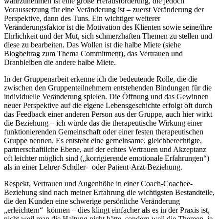
wahrzunehmen ist eine große Herausforderung, die jedoch
Voraussetzung für eine Veränderung ist – zuerst Veränderung der
Perspektive, dann des Tuns. Ein wichtiger weiterer
Veränderungsfaktor ist die Motivation des Klienten sowie seine/ihre
Ehrlichkeit und der Mut, sich schmerzhaften Themen zu stellen und
diese zu bearbeiten. Das Wollen ist die halbe Miete (siehe
Blogbeitrag zum Thema Commitment), das Vertrauen und
Dranbleiben die andere halbe Miete.
In der Gruppenarbeit erkenne ich die bedeutende Rolle, die die
zwischen den Gruppenteilnehmern entstehenden Bindungen für die
individuelle Veränderung spielen. Die Öffnung und das Gewinnen
neuer Perspektive auf die eigene Lebensgeschichte erfolgt oft durch
das Feedback einer anderen Person aus der Gruppe, auch hier wirkt
die Beziehung – ich würde das die therapeutische Wirkung einer
funktionierenden Gemeinschaft oder einer festen therapeutischen
Gruppe nennen. Es entsteht eine gemeinsame, gleichberechtigte,
partnerschaftliche Ebene, auf der echtes Vertrauen und Akzeptanz
oft leichter möglich sind („korrigierende emotionale Erfahrungen“)
als in einer Lehrer-Schüler- oder Patient-Arzt-Beziehung.
Respekt, Vertrauen und Augenhöhe in einer Coach-Coachee-
Beziehung sind nach meiner Erfahrung die wichtigsten Bestandteile,
die den Kunden eine schwerige persönliche Veränderung
„erleichtern“ können – dies klingt einfacher als es in der Praxis ist,
nicht weil man die Haltung nicht hätte, sondern weil die Themen, je