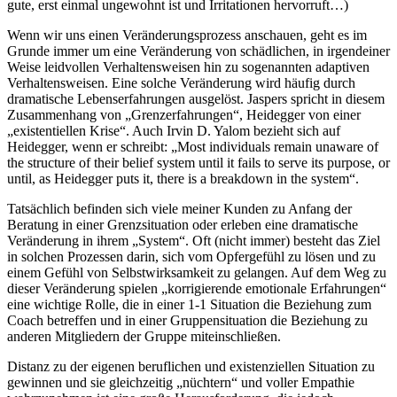
gute, erst einmal ungewohnt ist und Irritationen hervorruft…)
Wenn wir uns einen Veränderungsprozess anschauen, geht es im
Grunde immer um eine Veränderung von schädlichen, in irgendeiner
Weise leidvollen Verhaltensweisen hin zu sogenannten adaptiven
Verhaltensweisen. Eine solche Veränderung wird häufig durch
dramatische Lebenserfahrungen ausgelöst. Jaspers spricht in diesem
Zusammenhang von „Grenzerfahrungen“, Heidegger von einer
„existentiellen Krise“. Auch Irvin D. Yalom bezieht sich auf
Heidegger, wenn er schreibt: „Most individuals remain unaware of
the structure of their belief system until it fails to serve its purpose, or
until, as Heidegger puts it, there is a breakdown in the system“.
Tatsächlich befinden sich viele meiner Kunden zu Anfang der
Beratung in einer Grenzsituation oder erleben eine dramatische
Veränderung in ihrem „System“. Oft (nicht immer) besteht das Ziel
in solchen Prozessen darin, sich vom Opfergefühl zu lösen und zu
einem Gefühl von Selbstwirksamkeit zu gelangen. Auf dem Weg zu
dieser Veränderung spielen „korrigierende emotionale Erfahrungen“
eine wichtige Rolle, die in einer 1-1 Situation die Beziehung zum
Coach betreffen und in einer Gruppensituation die Beziehung zu
anderen Mitgliedern der Gruppe miteinschließen.
Distanz zu der eigenen beruflichen und existenziellen Situation zu
gewinnen und sie gleichzeitig „nüchtern“ und voller Empathie